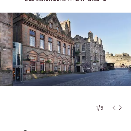
1
/
5